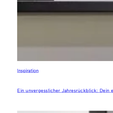
Inspiration
Ein unvergesslicher Jahresrückblick: Dein 