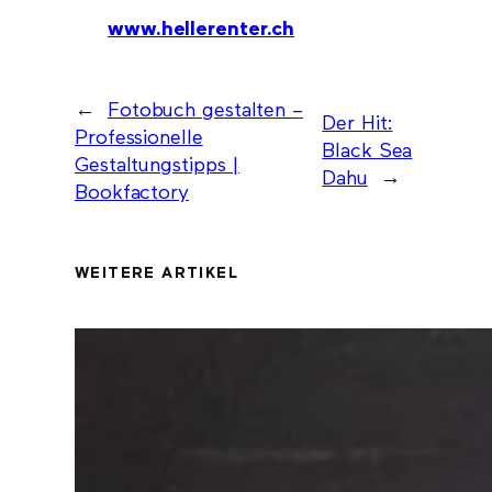
www.hellerenter.ch
←
Fotobuch gestalten –
Der Hit:
Professionelle
Black Sea
Gestaltungstipps |
Dahu
→
Bookfactory
WEITERE ARTIKEL