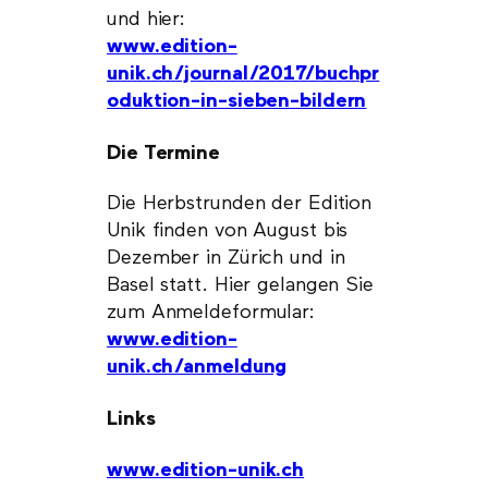
und hier:
www.edition-
unik.ch/journal/2017/buchpr
oduktion-in-sieben-bildern
Die Termine
Die Herbstrunden der Edition
Unik finden von August bis
Dezember in Zürich und in
Basel statt. Hier gelangen Sie
zum Anmeldeformular:
www.edition-
unik.ch/anmeldung
Links
www.edition-unik.ch