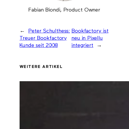
Fabian Biondi, Product Owner
←
Peter Schulthess:
Bookfactory ist
Treuer Bookfactory
neu in Pixellu
Kunde seit 2008
integriert
→
WEITERE ARTIKEL