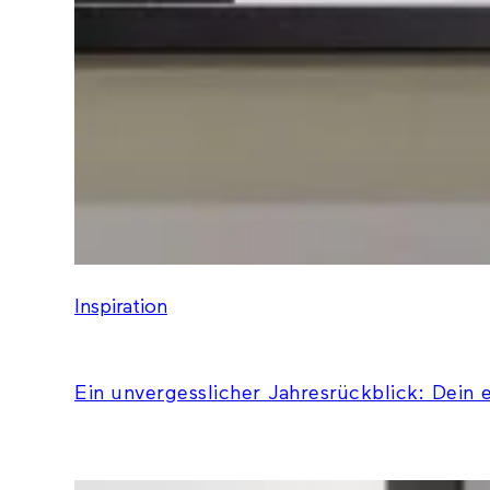
Inspiration
Ein unvergesslicher Jahresrückblick: Dein 