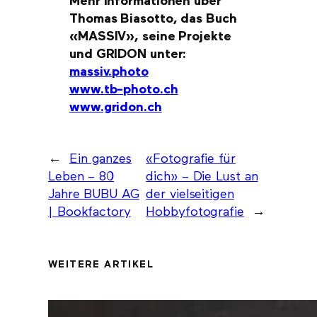
Mehr Informationen über
Thomas Biasotto, das Buch
«MASSIV», seine Projekte
und GRIDON unter:
massiv.photo
www.tb-photo.ch
www.gridon.ch
←
Ein ganzes
«Fotografie für
Leben – 80
dich» – Die Lust an
Jahre BUBU AG
der vielseitigen
| Bookfactory
Hobbyfotografie
→
WEITERE ARTIKEL