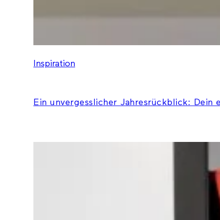
Inspiration
Ein unvergesslicher Jahresrückblick: Dein 