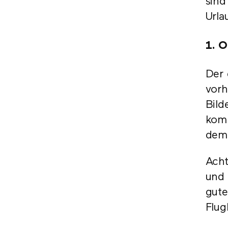
sind
Urla
1. O
Der 
vorh
Bild
komp
dem 
Acht
und 
gute
Flug