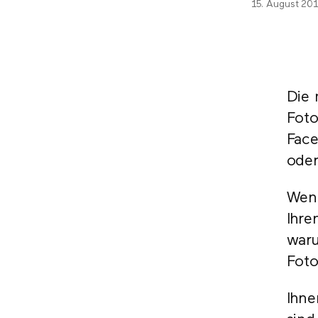
15. August 20
Die
Foto
Face
oder
Wenn
Ihre
waru
Fot
Ihne