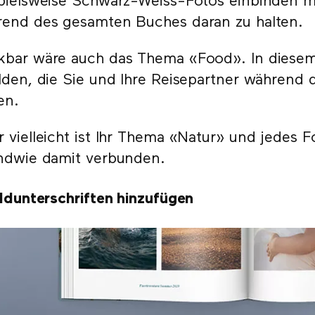
pielsweise Schwarz-Weiss-Fotos einbinden mö
end des gesamten Buches daran zu halten.
bar wäre auch das Thema «Food». In diesem 
lden, die Sie und Ihre Reisepartner während
en.
 vielleicht ist Ihr Thema «Natur» und jedes Fo
ndwie damit verbunden.
ildunterschriften hinzufügen