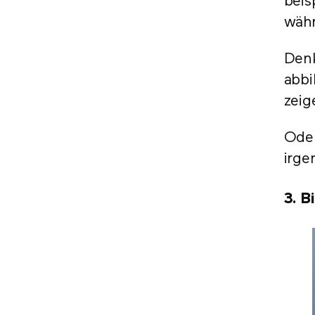
beis
währ
Denk
abbi
zeig
Oder
irge
3. B