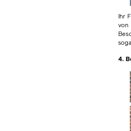
Ihr 
von 
Besc
soga
4. B